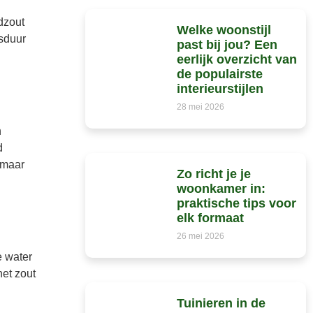
dzout
Welke woonstijl
sduur
past bij jou? Een
eerlijk overzicht van
de populairste
interieurstijlen
28 mei 2026
n
d
 maar
Zo richt je je
woonkamer in:
praktische tips voor
elk formaat
26 mei 2026
 water
het zout
Tuinieren in de