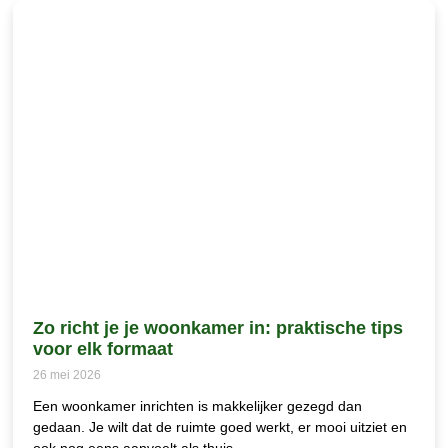
Zo richt je je woonkamer in: praktische tips
voor elk formaat
26 mei 2026
Een woonkamer inrichten is makkelijker gezegd dan
gedaan. Je wilt dat de ruimte goed werkt, er mooi uitziet en
ook nog eens aanvoelt als thuis.