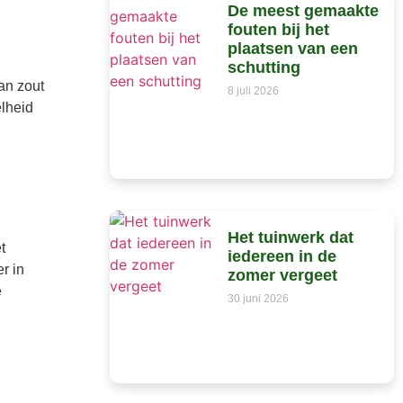
De meest gemaakte
fouten bij het
plaatsen van een
schutting
an zout
8 juli 2026
elheid
Het tuinwerk dat
t
iedereen in de
r in
zomer vergeet
e
30 juni 2026