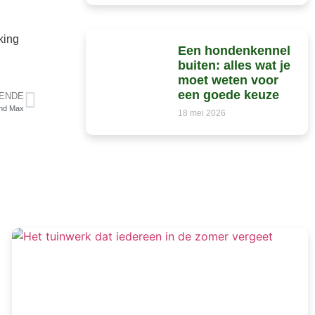
king
Een hondenkennel
buiten: alles wat je
moet weten voor
een goede keuze
ENDE
end Max
18 mei 2026