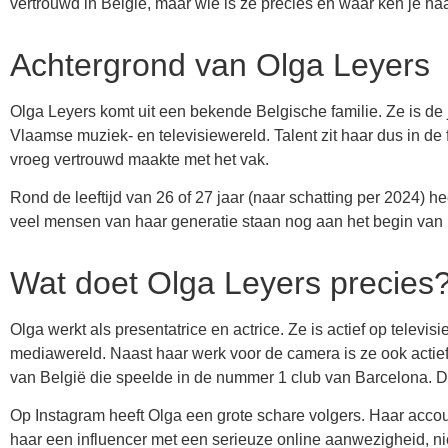
vertrouwd in België, maar wie is ze precies en waar ken je ha
Achtergrond van Olga Leyers
Olga Leyers komt uit een bekende Belgische familie. Ze is de
Vlaamse muziek- en televisiewereld. Talent zit haar dus in de 
vroeg vertrouwd maakte met het vak.
Rond de leeftijd van 26 of 27 jaar (naar schatting per 2024) h
veel mensen van haar generatie staan nog aan het begin van
Wat doet Olga Leyers precies
Olga werkt als presentatrice en actrice. Ze is actief op televi
mediawereld. Naast haar werk voor de camera is ze ook actief 
van België die speelde in de nummer 1 club van Barcelona. D
Op Instagram heeft Olga een grote schare volgers. Haar accou
haar een influencer met een serieuze online aanwezigheid, nie