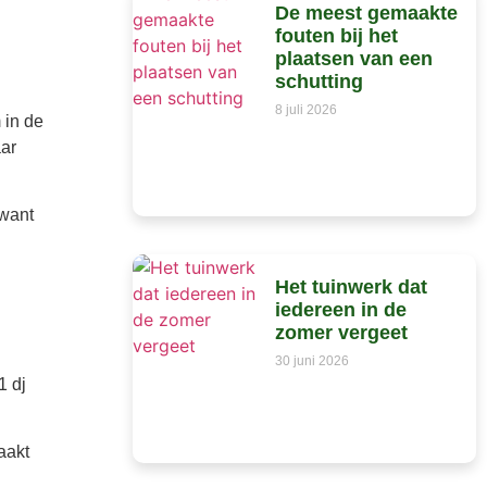
De meest gemaakte
fouten bij het
plaatsen van een
schutting
8 juli 2026
 in de
aar
 want
Het tuinwerk dat
iedereen in de
zomer vergeet
30 juni 2026
1 dj
aakt