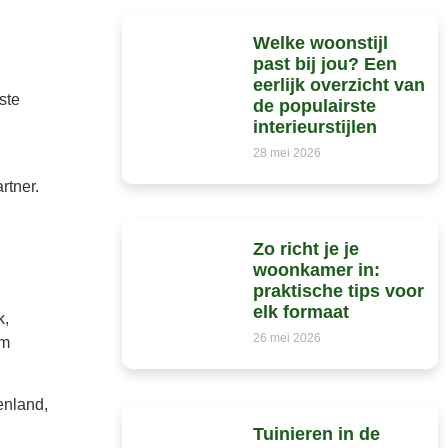
Welke woonstijl
past bij jou? Een
eerlijk overzicht van
ste
de populairste
interieurstijlen
28 mei 2026
rtner.
Zo richt je je
woonkamer in:
praktische tips voor
elk formaat
k,
26 mei 2026
im
enland,
Tuinieren in de