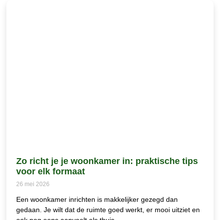
Zo richt je je woonkamer in: praktische tips
voor elk formaat
26 mei 2026
Een woonkamer inrichten is makkelijker gezegd dan
gedaan. Je wilt dat de ruimte goed werkt, er mooi uitziet en
ook nog eens aanvoelt als thuis.